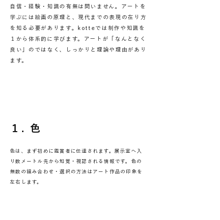
自信・経験・知識の有無は問いません。アートを
学ぶには絵画の原理と、現代までの表現の在り方
を知る必要があります。kotteでは制作や知識を
１から体系的に学びます。アートが「なんとなく
良い」のではなく、しっかりと理論や理由があり
ます。
１. 色
色は、まず初めに鑑賞者に伝達されます。展示室へ入
り数メートル先から知覚・視認される情報です。色の
無数の組み合わせ・選択の方法はアート作品の印象を
左右します。