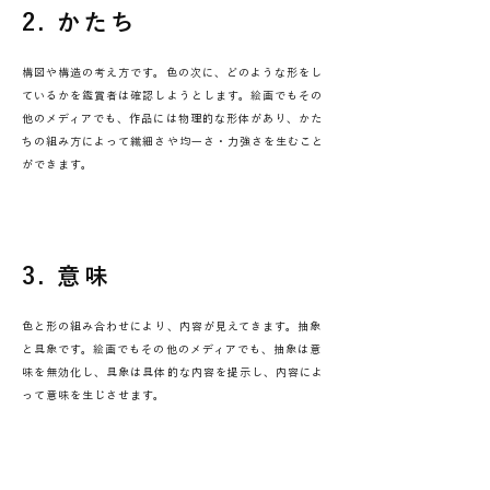
2. かたち
構図や構造の考え方です。色の次に、どのような形をし
ているかを鑑賞者は確認しようとします。絵画でもその
他のメディアでも、作品には物理的な形体があり、かた
ちの組み方によって繊細さや均一さ・力強さを生むこと
ができます。
3. 意味
色と形の組み合わせにより、内容が見えてきます。抽象
と具象です。絵画でもその他のメディアでも、抽象は意
味を無効化し、具象は具体的な内容を提示し、内容によ
って意味を生じさせます。