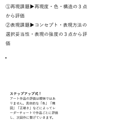
​①再現課題▶︎再現度・色・構造の３点
から評価
②表現課題▶︎コンセプト・表現方法の
選択妥当性・表現の強度の３点から評
価
Stamp
​Card
​スタンプラリー
ステップアップ式！
​アート作品の評価は曖昧ではあ
りません。具体的な「色」「構
図」「正確さ」などによってレ
ーダーチャートで作品ごとに評価
し、次回作に繋げていきます。