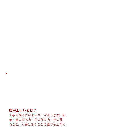
Realistic
techniques
​再現技術
絵が上手いとは？
​上手く描くにはセオリーがあります。鉛
筆・筆の持ち方・色の作り方・物の見
方など、方法に沿うことで誰でも上手く
なります。才能は関係ありません。