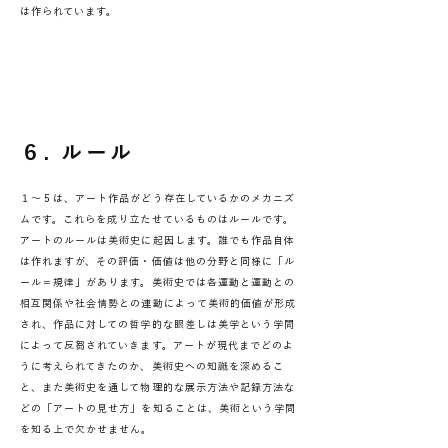
は作られています。
６. ルール
１〜５は、アート作品がどう存在しているかのメカニズ
ムです。これらを成り立たせているものはルールです。
アートのルールは美術史に起因します。誰でも作品自体
は作れますが、その評価・価値は他の分野と同様に「ル
ール＝規律」があります。美術史では各運動と運動との
相互関係や社会情勢との連動によって美術的価値が形成
され、作品に対しての哲学的な眼差しは美学という学問
によって反芻されていきます。アートが現代までどのよ
うに考えられてきたのか、美術史への知識を深めるこ
と、また美術史を通して物理的な展示方法や記録方法な
どの「アートの見せ方」を知ることは、美術という学問
を知る上で欠かせません。