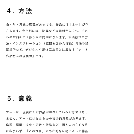
４. 方法
色・形・意味の原理があっても、作品には「本物」が存
在します。色と形には、絵具などの素材が先立ち、それ
らの材料をどう扱うかが問題になります。絵画技法や方
法・インスタレーション（空間も含めた作品）方法や設
置場所など、デジタルや報道写真等とは異なる「アート
作品特有の現実性」です。
５. 意義
アートは、現実にただ作品が存在しているだけではあり
ません。アートにはなんらかの社会的意義があります。
倫理・環境・文化・宗教・政治など、個人の内在的な枠
に収まらず、「この世界」の外在的な反動によって作品