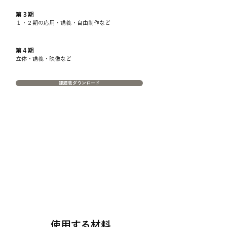
第３期
​１・２期の応用・講義・自由制作など
第４期
​立体・講義・映像など
課題表ダウンロード
​使用する材料