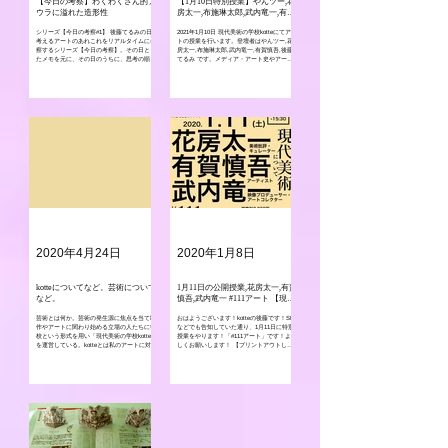
【今日の考察】わくわくさん的ア
【1月10日特別授業】やんツー,花
ウラに溢れた造形性
房太一,布施琳太郎,武内竜一,有賀
慎吾,後藤てるみ
シリーズ【今日の考察#1】 後藤てるみの日々
2021年1月10日 現代美術の学校kotteにてアー
考えるアートのあれこれをリアルタイムに考
トの授業を行います。登壇者はやんツー,花
察するシリーズ【今日の考察】。その日とっ
房太一,布施琳太郎,武内竜一,有賀慎吾,後藤
たメモを元に、その日のうちに、思考の順番
てるみ です。メディア・アート史やアート
を限りなく大事にして記述する。 初回の今日
と哲学/SNSについてなど話します。全員き
は【わくわくさん的アウラに溢れた造形性】
てください！
(90年代の工作おじさん)に...
2020年4月24日
2020年1月8日
kotteについてなど。芸術について
1月11日の公開授業,花房太一,有賀
など。
慎吾,武内竜一 #111アート 【現代
美術について】
芸術とは何か。芸術の発生源に焦点を当て制
おはようございます！kotteの後藤です！SNS
作やアートに関わり始める立場の人たちに学
などでも告知していた通り、1月11日に特別
校という形式を用い「現代美術の学校kotte」
授業をやります！「#111アート」です！よろ
を運営している。kotteとは私のアートに対し
しくお願いします！ 【プリントアウトして
ての見解を論理的に体系化した美術機関であ
当旅のしおりに使ってください】【お風呂入
り、その結果である。この学校という実践形
れるので洗面具持参でお気をつけてお越し下
式のために、わが国にと...
さいませ】...