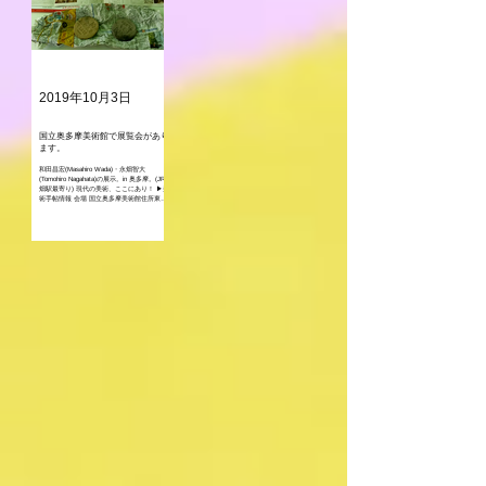
2019年10月3日
国立奥多摩美術館で展覧会があり
ます。
和田昌宏(Masahiro Wada)・永畑智大
(Tomohiro Nagahata)の展示。in 奥多摩。(JR軍
畑駅最寄り) 現代の美術、ここにあり！ ▶︎美
術手帖情報 会場 国立奥多摩美術館住所東京
都青梅市二俣尾5-157 開館時間 12:00～20:00
観覧料...