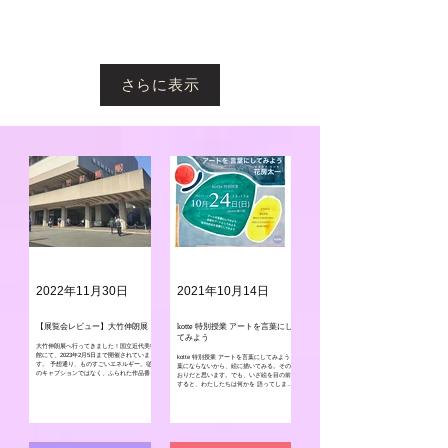
さらに表示
2022年11月30日
2021年10月14日
【展覧会レビュー】大竹伸朗展
kotte 特別授業 アートを言葉にし
てみよう
大竹伸朗展へ行ってきました！国立近代美術
館にて、2023年2月5日まで開催されていま
kotte 特別授業 アートを言葉にしてみよう 言
す。 予想通り、ものすごいエネルギー。従来
葉にならないから、絵に描いてみる。そのと
のキャプションではなく、ふられた作品番号
おりだと思います。でも、いざ絵を目の前に
とともに音声ガイドで会場を周るというも
すると、わたしたちは何かを 語ってしまい
の。個人的にはキャプションや開催側からの
ます。あるいは、作者にその絵について質問
視点を読むのは大好きなのですが...
したくなってしまいます。そもそも、多くの
作品にはタイトル...