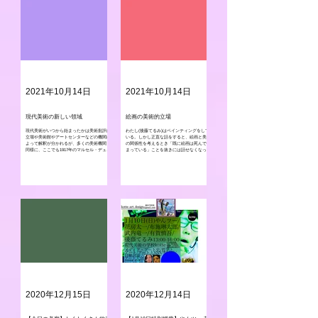
2021年10月14日
2021年10月14日
​現代美術の新しい領域
​絵画の美術的立場
現代美術がいつから始まったかは美術批評的
わたし(後藤てるみ)はペインティングをして
立場や美術館やアートセンターなどの機関に
いる。しかし正直な話をすると、絵画と美術
よって解釈が分かれるが、多くの美術機関と
の関係性を考えるとき「既に絵画は死んでし
同様に、ここでも1917年のマルセル・デュシ
まっている」ことを抜きには話せなくなって
ャン「泉」の発表後という見解を大枠にし
いる。「純粋な」絵画が一旦死んでから100
て、1910年代の前衛美術の動向を概ね現代美
年も経ってしまい、前置きをしながら美術の
術と捉えていく。...
場では絵画を語り、現代では絵画...
2020年12月15日
2020年12月14日