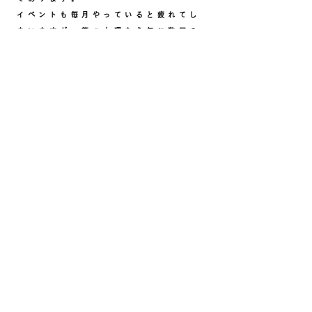
イベントも毎月やっていると疲れてし
まいますが、第５土曜なら年に数回の
頻度でちょうど良い。第５土曜なら授
業ではないので。これが第５土曜の経
緯です。
​現在、第５土曜で発案されている集ま
りの内容は「コラム」「話す」「探
訪・鑑賞」などです。
何か面白いアートの動向を作っていく
きっかけとなると良いでしょう。
第５土曜 企画メンバー
後藤てるみ(アーティスト)・ 山西航
（ランドスケープアーキテクト）