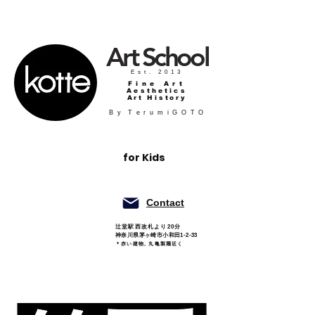
Art
School
Est. 2013
Fine Art
Aesthetics
Art History
B y T e r u m i G O T O
for Kids
Contact
辻堂駅西改札より20分
神奈川県茅ヶ崎市小和田1-2-33
＊赤い建物, 丸亀製麺近く